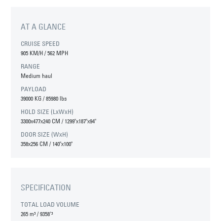
AT A GLANCE
CRUISE SPEED
905 KM/H / 562 MPH
RANGE
Medium haul
PAYLOAD
39000 KG / 85980 lbs
HOLD SIZE (LxWxH)
3300x477x240 CM / 1299"x187"x94"
DOOR SIZE (WxH)
358x256 CM / 140"x100"
SPECIFICATION
TOTAL LOAD VOLUME
265 m³
/
9358'³