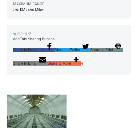
MAXIMUM RANGE
7250 KM
/
4504 Miles
팔로우하기
AddThis Sharing Buttons
Share to Facebook
Share to Twitter
Share to Print
Share to Email
Share to More
4