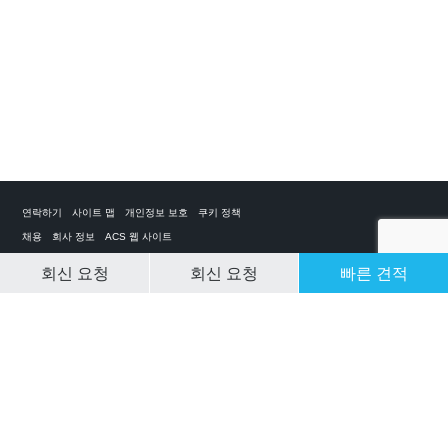
연락하기
사이트 맵
개인정보 보호
쿠키 정책
채용
회사 정보
ACS 웹 사이트
회신 요청
회신 요청
빠른 견적
CLEAR SELECTION
개인 전세기 앱
ACS on the App Store
ACS on Google Play
ACS on YouTube
ACS on LinkedIn
ACS on Facebook
ACS on Twitter
© 2025 Air Charter Service | Republic of Korea | +852 6323 1513