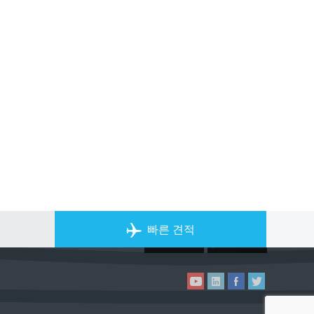
개인 전세기 앱
빠른 견적
ACS on the App Store
ACS on Goo
ACS on YouTube
ACS on LinkedIn
ACS on Facebook
ACS on Twitter