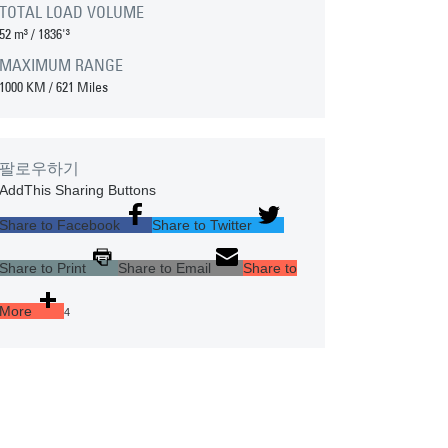
TOTAL LOAD VOLUME
52 m³
/
1836'³
MAXIMUM RANGE
1000 KM
/
621 Miles
팔로우하기
AddThis Sharing Buttons
Share to Facebook
Share to Twitter
Share to Print
Share to Email
Share to
More
4