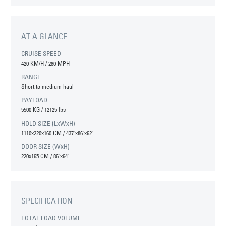
AT A GLANCE
CRUISE SPEED
420 KM/H / 260 MPH
RANGE
Short to medium haul
PAYLOAD
5500 KG / 12125 lbs
HOLD SIZE (LxWxH)
1110x220x160 CM / 437"x86"x62"
DOOR SIZE (WxH)
220x165 CM / 86"x64"
SPECIFICATION
TOTAL LOAD VOLUME