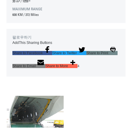
30 m³
/
1059'³
MAXIMUM RANGE
600 KM
/
372 Miles
팔로우하기
AddThis Sharing Buttons
Share to Facebook
Share to Twitter
Share to Print
Share to Email
Share to More
4