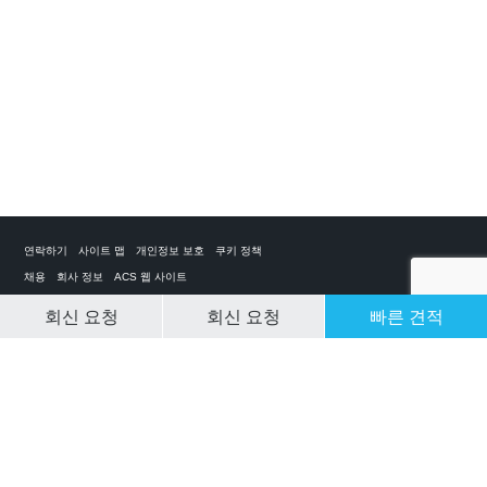
연락하기
사이트 맵
개인정보 보호
쿠키 정책
채용
회사 정보
ACS 웹 사이트
회신 요청
회신 요청
빠른 견적
CLEAR SELECTION
개인 전세기 앱
ACS on the App Store
ACS on Google Play
ACS on YouTube
ACS on LinkedIn
ACS on Facebook
ACS on Twitter
© 2025 Air Charter Service | Republic of Korea | +852 6323 1513