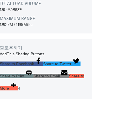
TOTAL LOAD VOLUME
186 m³
/
6568'³
MAXIMUM RANGE
1852 KM
/
1150 Miles
팔로우하기
AddThis Sharing Buttons
Share to Facebook
Share to Twitter
Share to Print
Share to Email
Share to
More
4