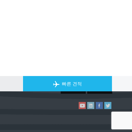
개인 전세기 앱
빠른 견적
ACS on the App Store
ACS on Goo
ACS on YouTube
ACS on LinkedIn
ACS on Facebook
ACS on Twitter