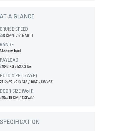
AT A GLANCE
CRUISE SPEED
830 KM/H / 515 MPH
RANGE
Medium haul
PAYLOAD
24042 KG / 53003 lbs
HOLD SIZE (LxWxH)
2712x351x213 CM / 1067"x138"x83"
DOOR SIZE (WxH)
340x218 CM / 133"x85"
SPECIFICATION