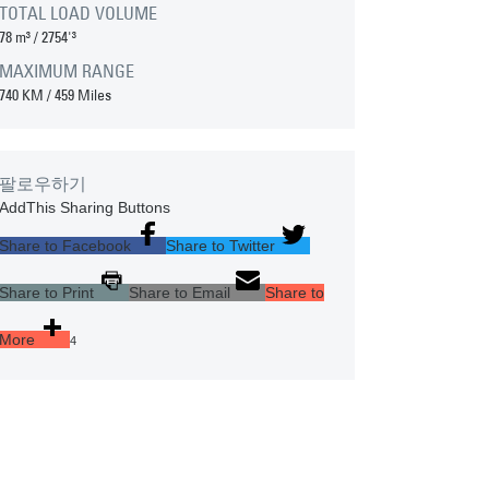
TOTAL LOAD VOLUME
78 m³
/
2754'³
MAXIMUM RANGE
740 KM
/
459 Miles
팔로우하기
AddThis Sharing Buttons
Share to Facebook
Share to Twitter
Share to Print
Share to Email
Share to
More
4