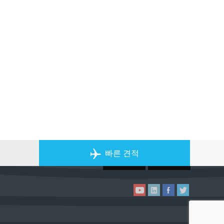
개인 전세기 앱
빠른 견적
ACS on the App Store
ACS on Goo
ACS on YouTube
ACS on LinkedIn
ACS on Facebook
ACS on Twitter