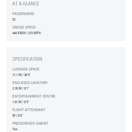
AT A GLANCE
PASSENGERS
52
CRUISE SPEED
440 KM/H / 273 MPH
SPECIFICATION
LUGGAGE SPACE
11.1 M
/
36'5"
ENCLOSED LAVATORY
2.78 M
/
9'1"
ENTERTAINMENT CENTRE
1.91 M
/
6'3"
FLIGHT ATTENDANT
M
/
0'0"
PRESSURISED CABINT
Yes