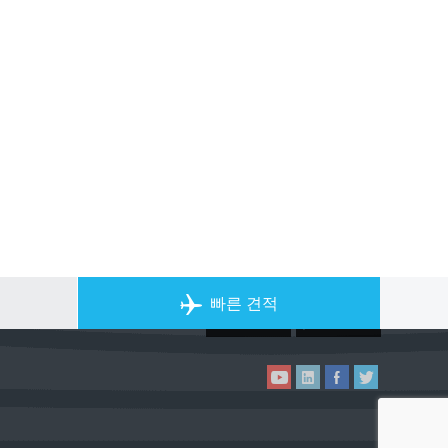
개인 전세기 앱
빠른 견적
ACS on the App Store
ACS on Goo
ACS on YouTube
ACS on LinkedIn
ACS on Facebook
ACS on Twitter