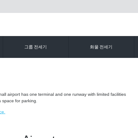
그룹 전세기
화물 전세기
ll airport has one terminal and one runway with limited facilities
s space for parking.
ce.