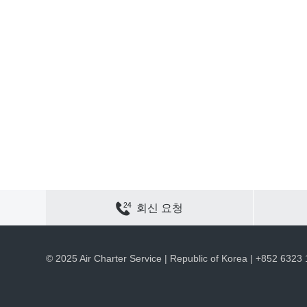
연락하기
사이트 맵
개인정보 보호
쿠키 정책
회신 요청
채용
회사 정보
ACS 웹 사이트
© 2025 Air Charter Service | Republic of Korea | +852 6323