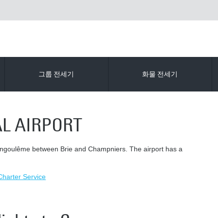
그룹 전세기
화물 전세기
L AIRPORT
f Angoulême between Brie and Champniers. The airport has a
 Charter Service