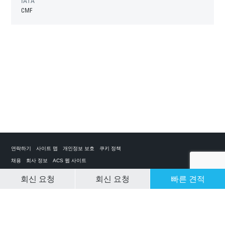
IATA
CMF
연락하기
사이트 맵
개인정보 보호
쿠키 정책
채용
회사 정보
ACS 웹 사이트
회신 요청
회신 요청
빠른 견적
CLEAR SELECTION
개인 전세기 앱
ACS on the App Store
ACS on Google Play