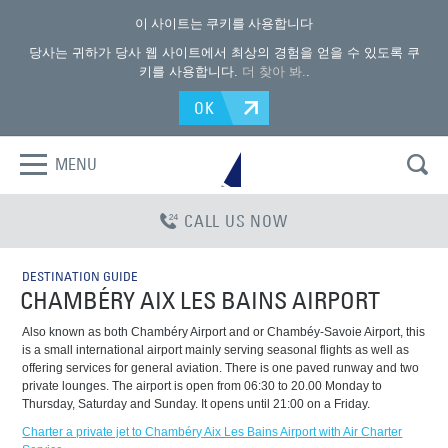
이 사이트는 쿠키를 사용합니다
당사는 귀하가 당사 웹 사이트에서 최상의 경험을 얻을 수 있도록 쿠
키를 사용합니다.
더 찾아 봐.
.
OK
MENU
CALL US NOW
DESTINATION GUIDE
CHAMBÉRY AIX LES BAINS AIRPORT
Also known as both Chambéry Airport and or Chambéy-Savoie Airport, this
is a small international airport mainly serving seasonal flights as well as
offering services for general aviation. There is one paved runway and two
private lounges. The airport is open from 06:30 to 20.00 Monday to
Thursday, Saturday and Sunday. It opens until 21:00 on a Friday.
Charter a private jet to Chambéry Aix Les Bains Airport with Air Charter