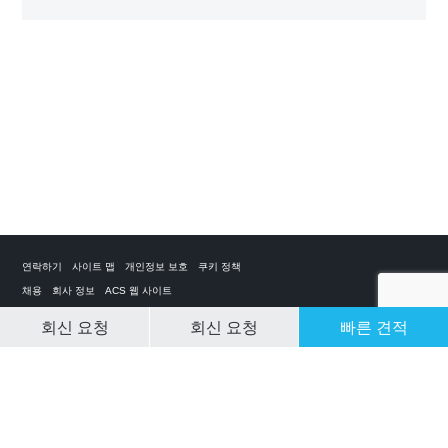
연락하기
사이트 맵
개인정보 보호
쿠키 정책
채용
회사 정보
ACS 웹 사이트
회신 요청
회신 요청
빠른 견적
CLEAR SELECTION
개인 전세기 앱
ACS on the App Store
ACS on Google Play
ACS on YouTube
ACS on LinkedIn
ACS on Facebook
ACS on Twitter