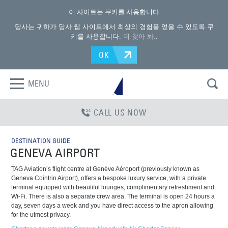
이 사이트는 쿠키를 사용합니다
당사는 귀하가 당사 웹 사이트에서 최상의 경험을 얻을 수 있도록 쿠
키를 사용합니다.
더 찾아 봐.
.
OK
MENU
CALL US NOW
DESTINATION GUIDE
GENEVA AIRPORT
TAG Aviation’s flight centre at Genève Aéroport (previously known as
Geneva Cointrin Airport), offers a bespoke luxury service, with a private
terminal equipped with beautiful lounges, complimentary refreshment and
Wi-Fi. There is also a separate crew area. The terminal is open 24 hours a
day, seven days a week and you have direct access to the apron allowing
for the utmost privacy.