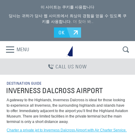
이 사이트는 쿠키를 사용합니다
당사는 귀하가 당사 웹 사이트에서 최상의 경험을 얻을 수 있도록 쿠
키를 사용합니다.
더 찾아 봐.
.
OK
MENU
CALL US NOW
DESTINATION GUIDE
INVERNESS DALCROSS AIRPORT
A gateway to the Highlands, Inverness Dalcross is ideal for those looking
to experience all Inverness, the surrounding highlands and islands have
to offer. Immediately adjacent to the airport you’ll find the Highland Aviation
Museum. There are limited facilities in the private terminal but the main
terminal is only a short distance away.
Charter a private jet to Inverness Dalcross Airport with Air Charter Service.