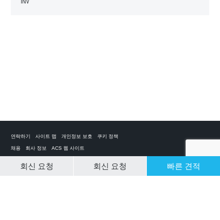
INV
연락하기
사이트 맵
개인정보 보호
쿠키 정책
채용
회사 정보
ACS 웹 사이트
회신 요청
회신 요청
빠른 견적
CLEAR SELECTION
개인 전세기 앱
ACS on the App Store
ACS on Google Play
ACS on YouTube
ACS on LinkedIn
ACS on Facebook
ACS on Twitter