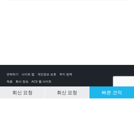
연락하기
사이트 맵
개인정보 보호
쿠키 정책
채용
회사 정보
ACS 웹 사이트
회신 요청
회신 요청
빠른 견적
CLEAR SELECTION
개인 전세기 앱
ACS on the App Store
ACS on Google Play
ACS on YouTube
ACS on LinkedIn
ACS on Facebook
ACS on Twitter
© 2025 Air Charter Service | Republic of Korea | +852 6323 1513