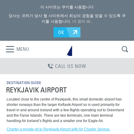
이 사이트는 쿠키를 사용합니다
당사는 귀하가 당사 웹 사이트에서 최상의 경험을 얻을 수 있도록 쿠
키를 사용합니다.
더 찾아 봐.
.
OK
MENU
CALL US NOW
DESTINATION GUIDE
REYKJAVIK AIRPORT
Located close to the centre of Reykjavik, this small domestic airport has
shorter runways than the larger Keflavik Airport so is used primarily for
travel in and around Iceland with a few flights operating out to Greenland
and the Faroe Islands. There are two terminals, one main terminal
handling Air Iceland’s flights and a smaller one for Eagle Air.
Charter a private jet to Reykjavik Airport with Air Charter Service.