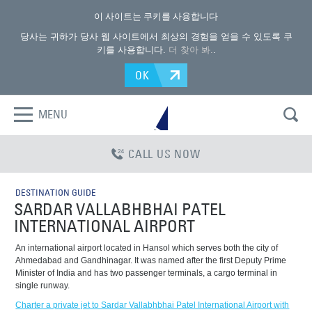
이 사이트는 쿠키를 사용합니다
당사는 귀하가 당사 웹 사이트에서 최상의 경험을 얻을 수 있도록 쿠
키를 사용합니다.
더 찾아 봐.
.
OK
MENU
CALL US NOW
DESTINATION GUIDE
SARDAR VALLABHBHAI PATEL
INTERNATIONAL AIRPORT
An international airport located in Hansol which serves both the city of
Ahmedabad and Gandhinagar. It was named after the first Deputy Prime
Minister of India and has two passenger terminals, a cargo terminal in
single runway.
Charter a private jet to Sardar Vallabhbhai Patel International Airport with