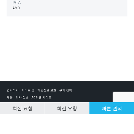
IATA
AMD
연락하기
사이트 맵
개인정보 보호
쿠키 정책
채용
회사 정보
ACS 웹 사이트
회신 요청
회신 요청
빠른 견적
CLEAR SELECTION
개인 전세기 앱
ACS on the App Store
ACS on Google Play